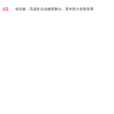
05
创业板：高成长企业融资舞台，资本助力创新发展
标签列表
行业
最靠谱股票配资平台
技术
线上股票配资
线上实盘配资
剖析
线上靠谱正规配资
交易
洞察
深度
在线配资开户
风险