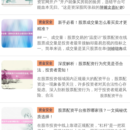
资官网开户 "开户就像买房前的验房，选错平台可
能血本无归。"这是资深股民张叔的肺腑之言。20
正规实盘配资
资金安全
新手必看！股票成交量怎么看买卖才更
精准？
## 一、成交量：股票交易的“温度计”股票配资在线
股票成交量是投资者最常接触却最易忽视的指标之
一。简单来说，成交量是某只股票在单位时间内成
元鼎证券
资金安全
深度解析：股票配资行为究竟是否合
法，投资者需知！
在股票投资领域国内正规最大的配资平台，股票配
资这一现象备受关注，许多投资者对其合法性心存
疑虑。深入剖析股票配资行为，对于投资者规避风
险、合法
股票配资平台
资金安全
股票配资平台推荐哪家强？一文揭秘优
质选择！
在股市投资中线上靠谱正规配资，"杠杆"是一把双