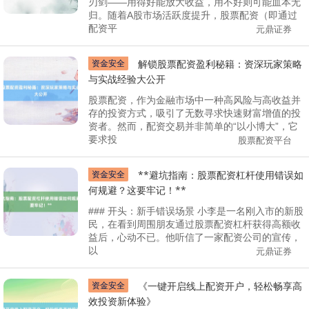
刃剑——用得好能放大收益，用不好则可能血本无
归。随着A股市场活跃度提升，股票配资（即通过
配资平
元鼎证券
资金安全
解锁股票配资盈利秘籍：资深玩家策略
与实战经验大公开
股票配资，作为金融市场中一种高风险与高收益并
存的投资方式，吸引了无数寻求快速财富增值的投
资者。然而，配资交易并非简单的“以小博大”，它
要求投
股票配资平台
资金安全
**避坑指南：股票配资杠杆使用错误如
何规避？这要牢记！**
### 开头：新手错误场景 小李是一名刚入市的新股
民，在看到周围朋友通过股票配资杠杆获得高额收
益后，心动不已。他听信了一家配资公司的宣传，
以
元鼎证券
资金安全
《一键开启线上配资开户，轻松畅享高
效投资新体验》