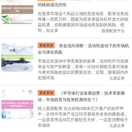
同铸就成功共性
在股票市场这个风起云涌的竞技场里，配资业务始
终像一把双刃剑，既能为投资者提供杠杆放大的收
益机遇，也暗藏着因市场波动而加剧的风险。然
而，在众多
股票配资平台
资金安全
资金流向洞察：流动性波动下的市场机
会与潜在风险
市场总在波动中孕育着新的叙事，流动性作为连接
资金与资产的桥梁，其每一次转向都暗含着市场参
与者对风险收益比的重新定价。近期，随着国内外
宏观环境
元鼎证券
资金安全
《半导体行业发展趋势：技术革新驱
动，市场前景与投资机遇何在？》
线上股票配资 在台积电3纳米芯片量产的欢呼声
中，全球半导体产业正经历着前所未有的撕裂感。
一边是英伟达AI芯片被炒至天价，一边是消费电子
市场持
元鼎证券