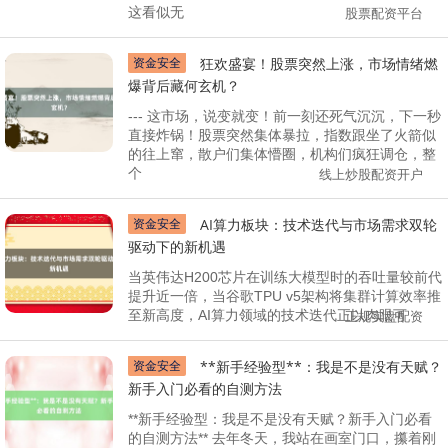
这看似无
股票配资平台
资金安全
狂欢盛宴！股票突然上涨，市场情绪燃
爆背后藏何玄机？
--- 这市场，说变就变！前一刻还死气沉沉，下一秒
直接炸锅！股票突然集体暴拉，指数跟坐了火箭似
的往上窜，散户们集体懵圈，机构们疯狂调仓，整
个
线上炒股配资开户
资金安全
AI算力板块：技术迭代与市场需求双轮
驱动下的新机遇
当英伟达H200芯片在训练大模型时的吞吐量较前代
提升近一倍，当谷歌TPU v5架构将集群计算效率推
至新高度，AI算力领域的技术迭代正以肉眼可
正规实盘配资
资金安全
**新手经验型**：我是不是没有天赋？
新手入门必看的自测方法
**新手经验型：我是不是没有天赋？新手入门必看
的自测方法** 去年冬天，我站在画室门口，攥着刚