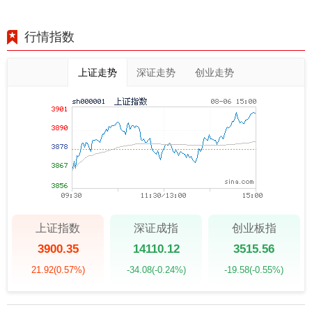
行情指数
上证走势
深证走势
创业走势
上证指数
深证成指
创业板指
3900.35
14110.12
3515.56
21.92
(0.57%)
-34.08
(-0.24%)
-19.58
(-0.55%)