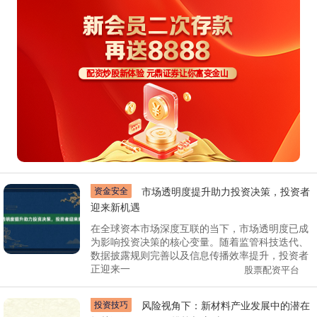
资金安全
市场透明度提升助力投资决策，投资者
迎来新机遇
在全球资本市场深度互联的当下，市场透明度已成
为影响投资决策的核心变量。随着监管科技迭代、
数据披露规则完善以及信息传播效率提升，投资者
正迎来一
股票配资平台
投资技巧
风险视角下：新材料产业发展中的潜在