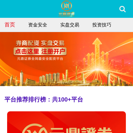
首页
资金安全
实盘交易
投资技巧
平台推荐排行榜
：共
100
+平台