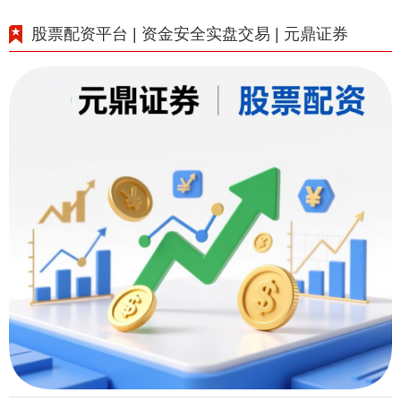
股票配资平台 | 资金安全实盘交易 | 元鼎证券