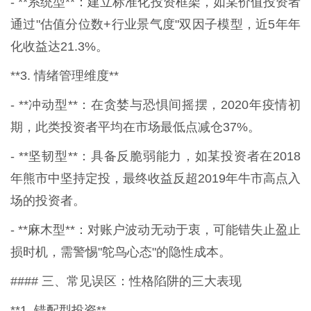
- **系统型**：建立标准化投资框架，如某价值投资者
通过"估值分位数+行业景气度"双因子模型，近5年年
化收益达21.3%。
**3. 情绪管理维度**
- **冲动型**：在贪婪与恐惧间摇摆，2020年疫情初
期，此类投资者平均在市场最低点减仓37%。
- **坚韧型**：具备反脆弱能力，如某投资者在2018
年熊市中坚持定投，最终收益反超2019年牛市高点入
场的投资者。
- **麻木型**：对账户波动无动于衷，可能错失止盈止
损时机，需警惕"鸵鸟心态"的隐性成本。
#### 三、常见误区：性格陷阱的三大表现
**1. 错配型投资**