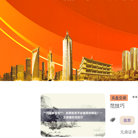
*
实盘交易
范技巧
股票
元鼎证券