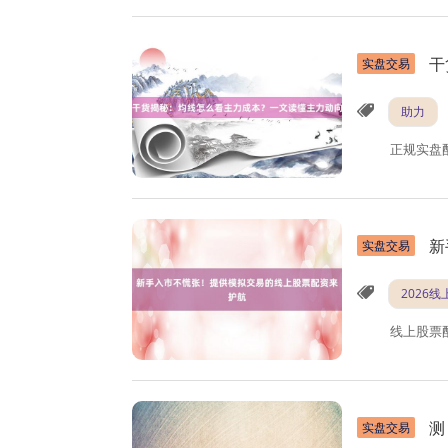
干
实盘交易
助力
正规实盘
新
实盘交易
2026
线上股票
测
实盘交易