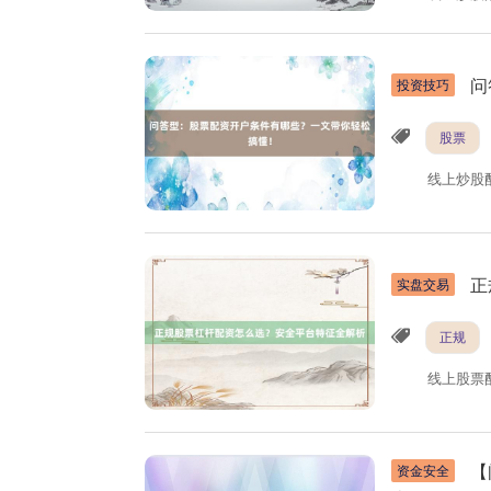
问
投资技巧
股票
线上炒股
正
实盘交易
正规
线上股票
【
资金安全