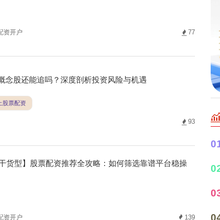
配资开户
77
I概念股还能追吗？深度剖析投资风险与机遇
线上股票配资
93
0
干货型】股票配资推荐全攻略：如何筛选靠谱平台稳操
0
0
0
配资开户
139