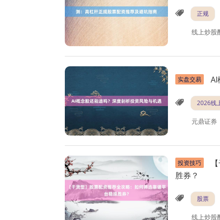
正规
线上炒股
A
实盘交易
2026
元鼎证券
【
投资技巧
胜券？
股票
线上炒股