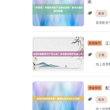
南
配资
股票配资
正
投资技巧
正规
线上股票
配
资金安全
配资
线上炒股