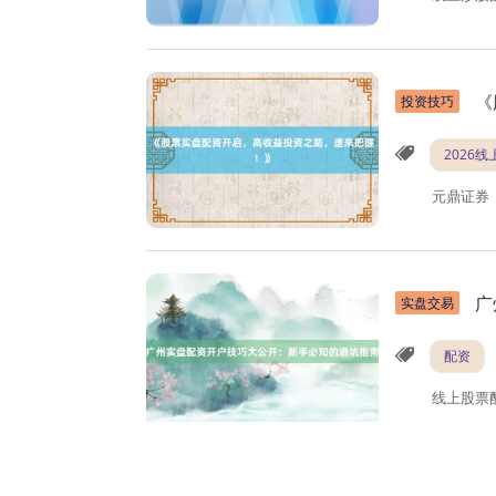
《
投资技巧
2026
元鼎证券
广
实盘交易
配资
线上股票