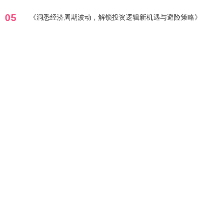
05
《洞悉经济周期波动，解锁投资逻辑新机遇与避险策略》
标签列表
模型
板块
轮动
股票配资在线
揭秘
退市
惊爆
风险
股票
股票配资平台
十大线上实盘配资
元鼎证券