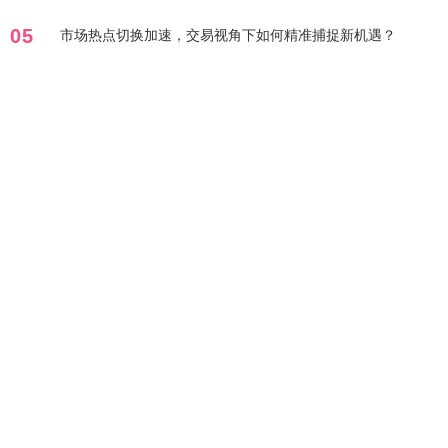
05
市场热点切换加速，交易视角下如何精准捕捉新机遇？
标签列表
风险
行业
正规股票配资
2026线上股票配资
暗藏
指标
股票
股票配资在线
线上配资十大平台
开户
掌握
在线