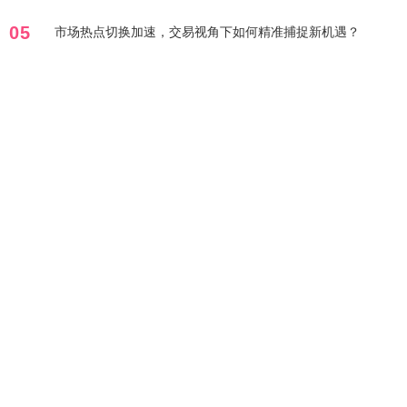
05
市场热点切换加速，交易视角下如何精准捕捉新机遇？
标签列表
风险
行业
正规股票配资
2026线上股票配资
暗藏
指标
股票
股票配资在线
线上配资十大平台
开户
掌握
在线