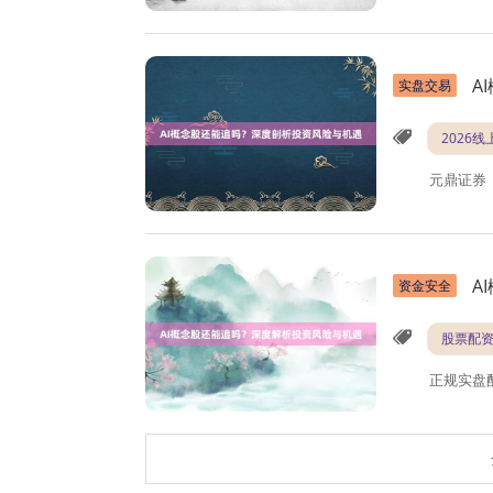
A
实盘交易
2026
元鼎证券
A
资金安全
股票配
正规实盘