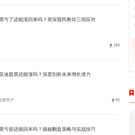
票亏了还能涨回来吗？资深股民教你三招应对
184
亚迪股票还能涨吗？深度剖析未来增长潜力
配资开户
60
票亏损还能回本吗？揭秘翻盘策略与实战技巧