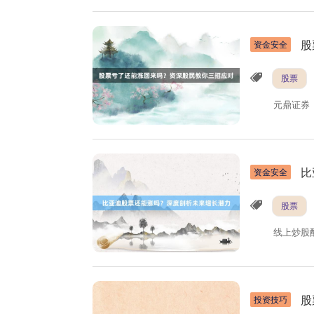
股
资金安全
股票
元鼎证券
比
资金安全
股票
线上炒股
股
投资技巧